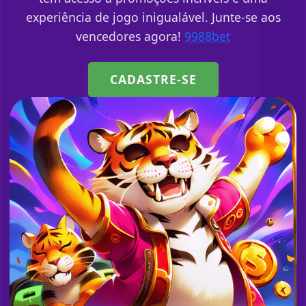
experiência de jogo inigualável. Junte-se aos
vencedores agora!
9988bet
CADASTRE-SE