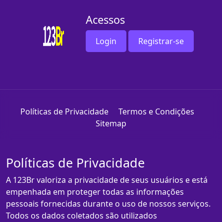
Acessos
Login
Registrar-se
Políticas de Privacidade
Termos e Condições
Sitemap
Políticas de Privacidade
A 123Br valoriza a privacidade de seus usuários e está
empenhada em proteger todas as informações
pessoais fornecidas durante o uso de nossos serviços.
Todos os dados coletados são utilizados