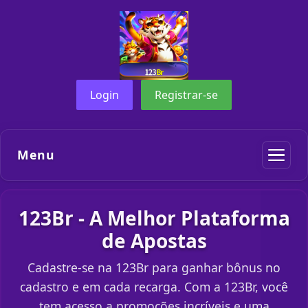
Login
Registrar-se
Menu
123Br - A Melhor Plataforma
de Apostas
Cadastre-se na 123Br para ganhar bônus no
cadastro e em cada recarga. Com a 123Br, você
tem acesso a promoções incríveis e uma