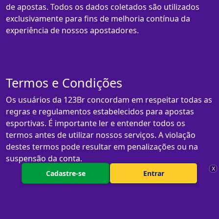
de apostas. Todos os dados coletados são utilizados
exclusivamente para fins de melhoria contínua da
experiência de nossos apostadores.
Termos e Condições
Os usuários da 123Br concordam em respeitar todas as
regras e regulamentos estabelecidos para apostas
esportivas. É importante ler e entender todos os
termos antes de utilizar nossos serviços. A violação
destes termos pode resultar em penalizações ou na
suspensão da conta.
X
Cadastre-se
Entrar