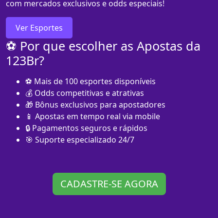
com mercados exclusivos e odds especiais!
Ver Esportes
⚽ Por que escolher as Apostas da
123Br?
⚽ Mais de 100 esportes disponíveis
💰 Odds competitivas e atrativas
🎁 Bônus exclusivos para apostadores
📱 Apostas em tempo real via mobile
🔒 Pagamentos seguros e rápidos
🎯 Suporte especializado 24/7
CADASTRE-SE AGORA