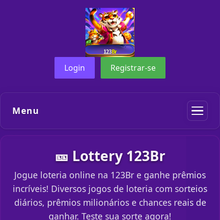
Login
Registrar-se
Menu
🎫 Lottery 123Br
Jogue loteria online na 123Br e ganhe prêmios
incríveis! Diversos jogos de loteria com sorteios
diários, prêmios milionários e chances reais de
ganhar. Teste sua sorte agora!