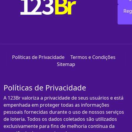
Reg
Políticas de Privacidade
Termos e Condições
Sitemap
Políticas de Privacidade
A 123Br valoriza a privacidade de seus usuários e está
empenhada em proteger todas as informações
pessoais fornecidas durante o uso de nossos serviços
de loteria. Todos os dados coletados são utilizados
exclusivamente para fins de melhoria contínua da