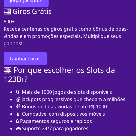
Jogar Jackpots
🎰 Giros Grátis
500+
Receba centenas de giros grátis como bônus de boas-
vindas e em promoções especiais. Multiplique seus
ganhos!
Ganhar Giros
🎰 Por que escolher os Slots da
123Br?
🎯 Mais de 1000 jogos de slots disponíveis
💰 Jackpots progressivos que chegam a milhões
🎁 Bônus de boas-vindas de até R$ 1000
📱 Compatível com dispositivos móveis
🔒 Pagamentos seguros e rápidos
🎮 Suporte 24/7 para jogadores