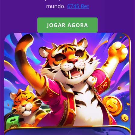
mundo.
6745 Bet
JOGAR AGORA