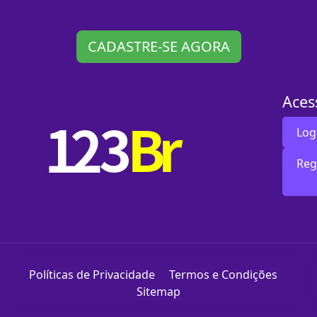
CADASTRE-SE AGORA
Aces
Log
Reg
Políticas de Privacidade
Termos e Condições
Sitemap