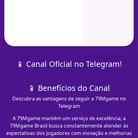
📱 Canal Oficial no Telegram!
📱 Benefícios do Canal
Descubra as vantagens de seguir a 79Mgame no
Telegram
A 79Mgame mantém um serviço de excelência; a
79Mgame Brasil busca constantemente atender às
expectativas dos jogadores com inovação e melhorias