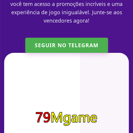
você tem acesso a promoções incríveis e uma
experiência de jogo inigualável. Junte-se aos
vencedores agora!
SEGUIR NO TELEGRAM