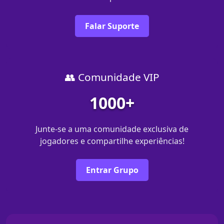
Falar Suporte
👥 Comunidade VIP
1000+
Junte-se a uma comunidade exclusiva de
jogadores e compartilhe experiências!
Entrar Grupo