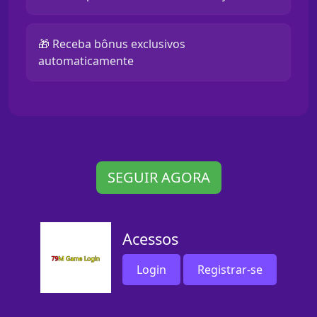
🎁 Receba bônus exclusivos
automaticamente
SEGUIR AGORA
Acessos
Login
Registrar-se