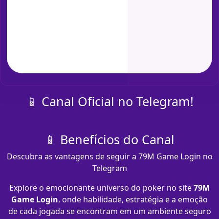
📱 Canal Oficial no Telegram!
📱 Benefícios do Canal
Descubra as vantagens de seguir a 79M Game Login no
Telegram
Explore o emocionante universo do poker no site
79M
Game Login
, onde habilidade, estratégia e a emoção
de cada jogada se encontram em um ambiente seguro