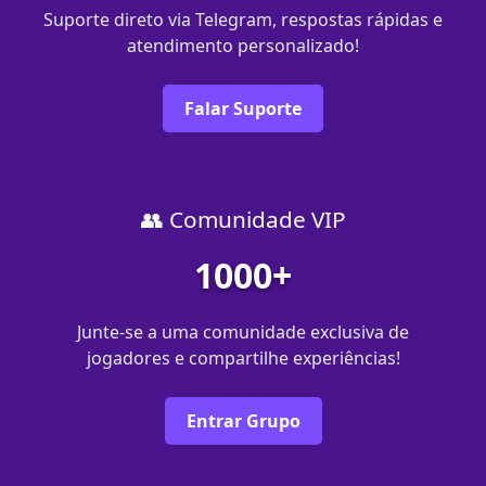
Suporte direto via Telegram, respostas rápidas e
atendimento personalizado!
Falar Suporte
👥 Comunidade VIP
1000+
Junte-se a uma comunidade exclusiva de
jogadores e compartilhe experiências!
Entrar Grupo