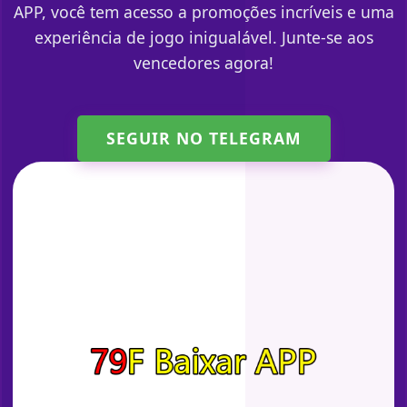
APP, você tem acesso a promoções incríveis e uma
experiência de jogo inigualável. Junte-se aos
vencedores agora!
SEGUIR NO TELEGRAM