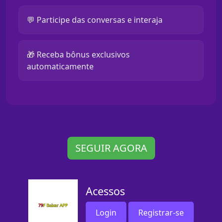
💬 Participe das conversas e interaja
🎁 Receba bônus exclusivos
automaticamente
SEGUIR AGORA
Acessos
Login
Registrar-se