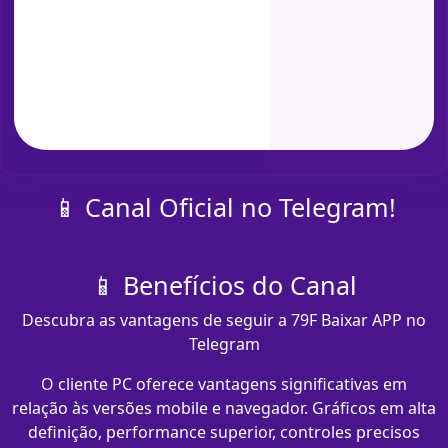
📱 Canal Oficial no Telegram!
📱 Benefícios do Canal
Descubra as vantagens de seguir a 79F Baixar APP no
Telegram
O cliente PC oferece vantagens significativas em
relação às versões mobile e navegador. Gráficos em alta
definição, performance superior, controles precisos