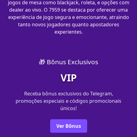
jogos de mesa como blackjack, roleta, e opções com
dealer ao vivo. O 7959 se destaca por oferecer uma
experiência de jogo segura e emocionante, atraindo
tanto novos jogadores quanto apostadores
experientes.
🎁 Bônus Exclusivos
VIP
Receba bônus exclusivos do Telegram,
promoções especiais e códigos promocionais
únicos!
Ver Bônus