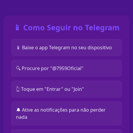
📱 Como Seguir no Telegram
📱 Baixe o app Telegram no seu dispositivo
🔍 Procure por "@7959Oficial"
👆 Toque em "Entrar" ou "Join"
🔔 Ative as notificações para não perder
nada