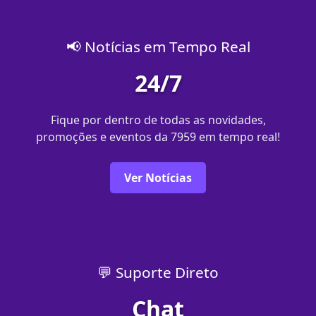
📢 Notícias em Tempo Real
24/7
Fique por dentro de todas as novidades,
promoções e eventos da 7959 em tempo real!
Ver Notícias
💬 Suporte Direto
Chat