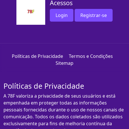
Acessos
Login
Registrar-se
Políticas de Privacidade
Termos e Condições
Sitemap
Políticas de Privacidade
A 78F valoriza a privacidade de seus usuários e está
empenhada em proteger todas as informações
pessoais fornecidas durante o uso de nossos canais de
comunicação. Todos os dados coletados são utilizados
exclusivamente para fins de melhoria contínua da