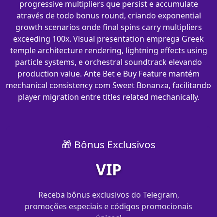
progressive multipliers que persist e accumulate
através de todo bonus round, criando exponential
growth scenarios onde final spins carry multipliers
exceeding 100x. Visual presentation emprega Greek
temple architecture rendering, lightning effects using
particle systems, e orchestral soundtrack elevando
production value. Ante Bet e Buy Feature mantém
mechanical consistency com Sweet Bonanza, facilitando
player migration entre titles related mechanically.
🎁 Bônus Exclusivos
VIP
Receba bônus exclusivos do Telegram,
promoções especiais e códigos promocionais