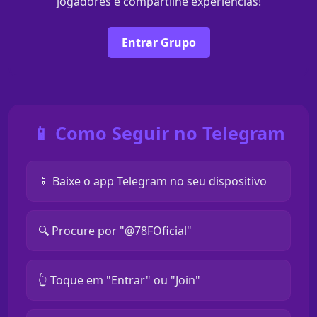
jogadores e compartilhe experiências!
Entrar Grupo
📱 Como Seguir no Telegram
📱 Baixe o app Telegram no seu dispositivo
🔍 Procure por "@78FOficial"
👆 Toque em "Entrar" ou "Join"