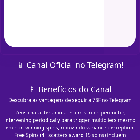
📱 Canal Oficial no Telegram!
📱 Benefícios do Canal
Descubra as vantagens de seguir a 78F no Telegram
Zeus character animates em screen perimeter,
intervening periodically para trigger multipliers mesmo
em non-winning spins, reduzindo variance perception.
Free Spins (4+ scatters award 15 spins) incluem