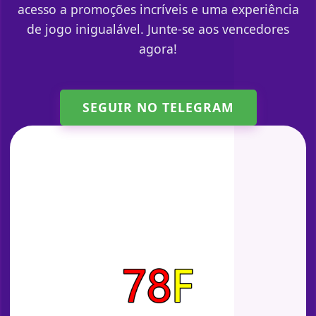
acesso a promoções incríveis e uma experiência
de jogo inigualável. Junte-se aos vencedores
agora!
SEGUIR NO TELEGRAM