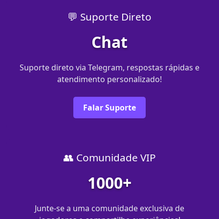
💬 Suporte Direto
Chat
Suporte direto via Telegram, respostas rápidas e
atendimento personalizado!
Falar Suporte
👥 Comunidade VIP
1000+
Junte-se a uma comunidade exclusiva de