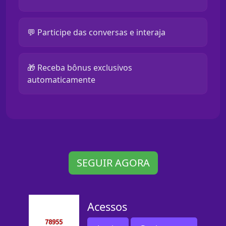
💬 Participe das conversas e interaja
🎁 Receba bônus exclusivos
automaticamente
SEGUIR AGORA
Acessos