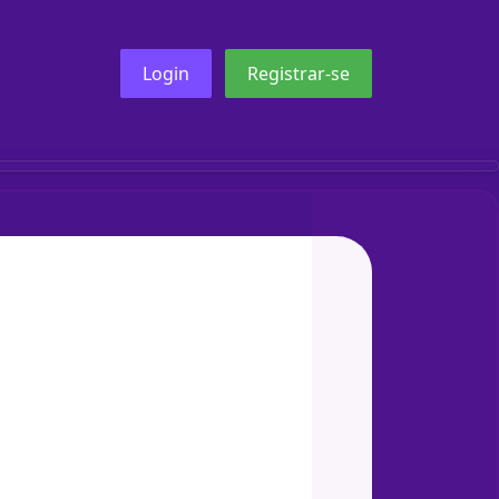
Login
Registrar-se