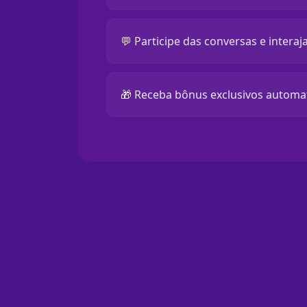
💬 Participe das conversas e interaj
🎁 Receba bônus exclusivos autom