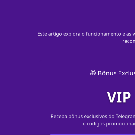
Este artigo explora o funcionamento e as
recom
🎁 Bônus Exclu
VIP
Receba bônus exclusivos do Telegra
e códigos promocionai