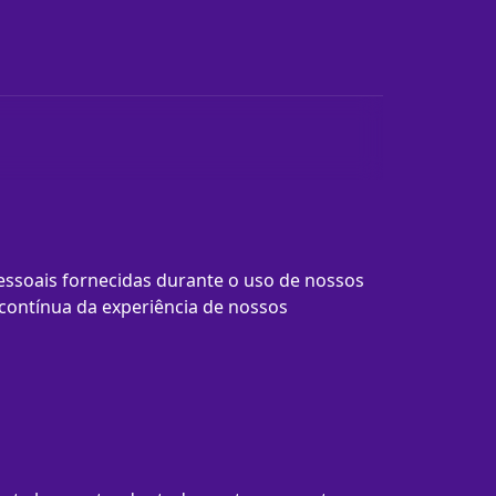
essoais fornecidas durante o uso de nossos
 contínua da experiência de nossos