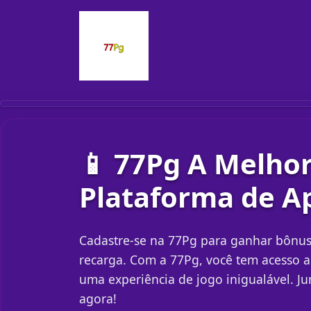
📱 77Pg A Melho
Plataforma de A
Cadastre-se na 77Pg para ganhar bônus
recarga. Com a 77Pg, você tem acesso a
uma experiência de jogo inigualável. J
agora!