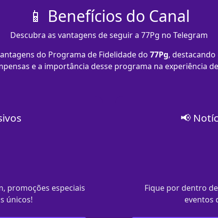
📱 Benefícios do Canal
Descubra as vantagens de seguir a 77Pg no Telegram
 vantagens do Programa de Fidelidade do
77Pg
, destacando
pensas e a importância desse programa na experiência de
sivos
📢 Notí
m, promoções especiais
Fique por dentro d
s únicos!
eventos 