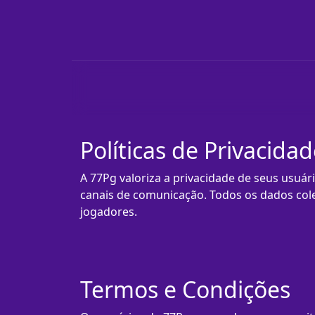
Políticas de Privacida
A 77Pg valoriza a privacidade de seus usuá
canais de comunicação. Todos os dados cole
jogadores.
Termos e Condições