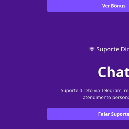
Ver Bônus
💬 Suporte Di
Cha
Suporte direto via Telegram, r
atendimento persona
Falar Suport