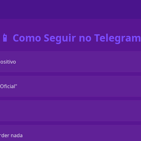
📱 Como Seguir no Telegram
ositivo
ficial"
erder nada