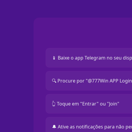
📱 Baixe o app Telegram no seu disp
🔍 Procure por "@777Win APP LoginO
👆 Toque em "Entrar" ou "Join"
🔔 Ative as notificações para não p