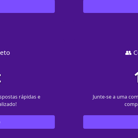
reto
👥 
t
espostas rápidas e
Junte-se a uma com
lizado!
compa
e