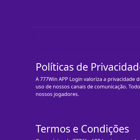
Políticas de Privacida
A 777Win APP Login valoriza a privacidade 
uso de nossos canais de comunicação. Todos
nossos jogadores.
Termos e Condições