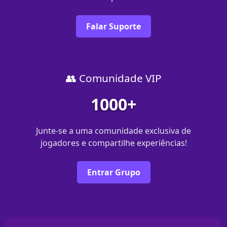
Falar Suporte
👥 Comunidade VIP
1000+
Junte-se a uma comunidade exclusiva de
jogadores e compartilhe experiências!
Entrar Grupo