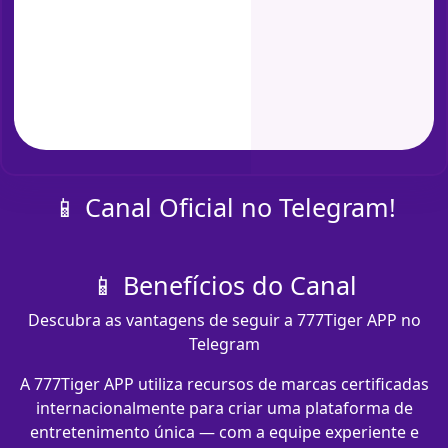
📱 Canal Oficial no Telegram!
📱 Benefícios do Canal
Descubra as vantagens de seguir a 777Tiger APP no
Telegram
A 777Tiger APP utiliza recursos de marcas certificadas
internacionalmente para criar uma plataforma de
entretenimento única — com a equipe experiente e