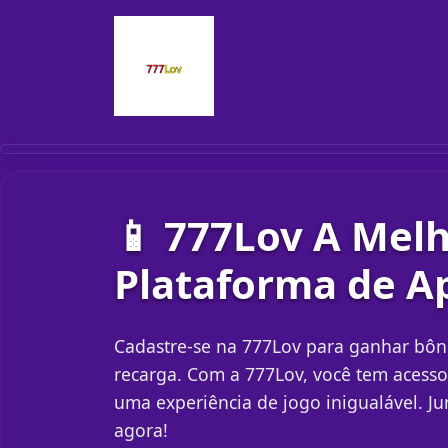
📱 777Lov A Mel
Plataforma de A
Cadastre-se na 777Lov para ganhar bôn
recarga. Com a 777Lov, você tem acesso
uma experiência de jogo inigualável. J
agora!