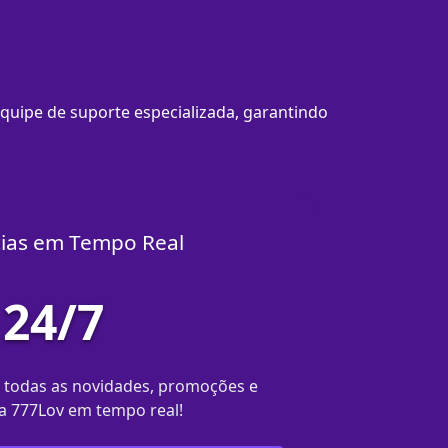
quipe de suporte especializada, garantindo
cias em Tempo Real
24/7
e todas as novidades, promoções e
a 777Lov em tempo real!