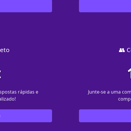
reto
👥 
t
espostas rápidas e
Junte-se a uma com
lizado!
compa
e