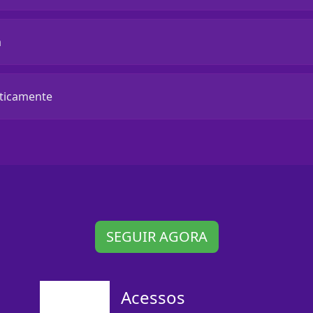
a
aticamente
SEGUIR AGORA
Acessos