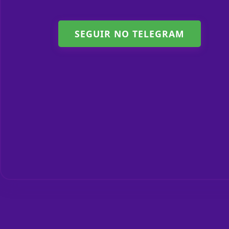
SEGUIR NO TELEGRAM