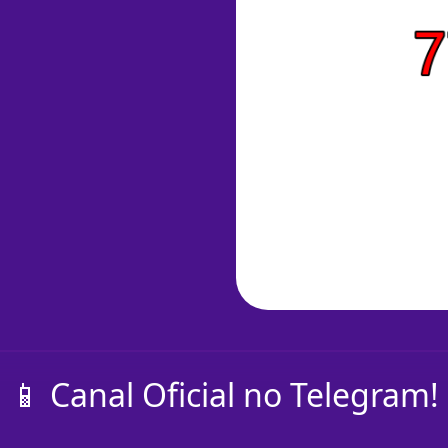
📱 Canal Oficial no Telegram!