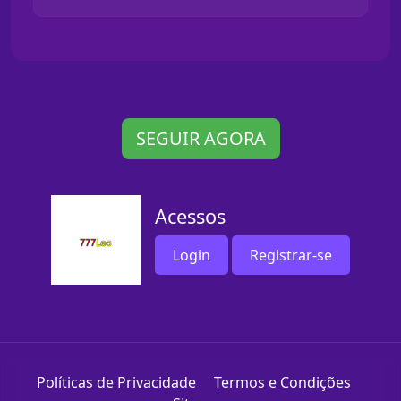
SEGUIR AGORA
Acessos
Login
Registrar-se
Políticas de Privacidade
Termos e Condições