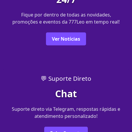
Fique por dentro de todas as novidades,
promoções e eventos da 777Leo em tempo real!
Ver Notícias
💬 Suporte Direto
Chat
Suporte direto via Telegram, respostas rápidas e
atendimento personalizado!