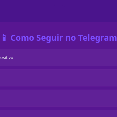
📱 Como Seguir no Telegram
ositivo