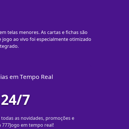
m telas menores. As cartas e fichas são
de jogo ao vivo foi especialmente otimizado
ntegrado.
cias em Tempo Real
24/7
e todas as novidades, promoções e
a 777Jogo em tempo real!