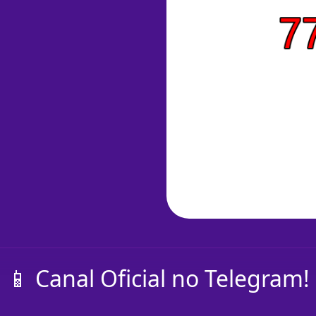
📱 Canal Oficial no Telegram!