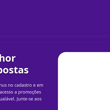
lhor
postas
nus no cadastro e em
 acesso a promoções
ualável. Junte-se aos