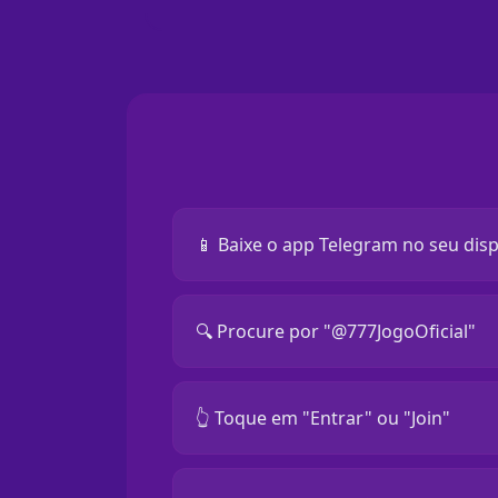
📱 Baixe o app Telegram no seu disp
🔍 Procure por "@777JogoOficial"
👆 Toque em "Entrar" ou "Join"