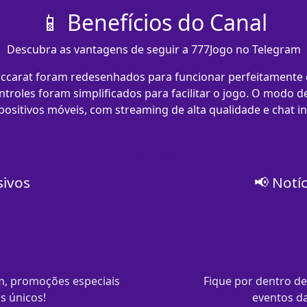
📱 Benefícios do Canal
Descubra as vantagens de seguir a 777Jogo no Telegram
baccarat foram redesenhados para funcionar perfeitamente e
ontroles foram simplificados para facilitar o jogo. O modo 
positivos móveis, com streaming de alta qualidade e chat i
sivos
📢 Notí
m, promoções especiais
Fique por dentro d
s únicos!
eventos d