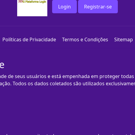
Login
Registrar-se
Políticas de Privacidade
Termos e Condições
Sitemap
de
dade de seus usuários e está empenhada em proteger todas
ção. Todos os dados coletados são utilizados exclusivamen