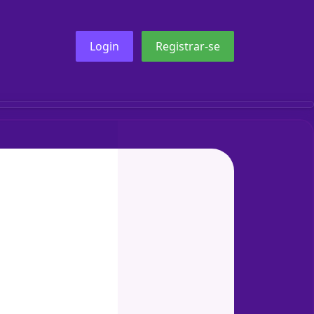
Login
Registrar-se