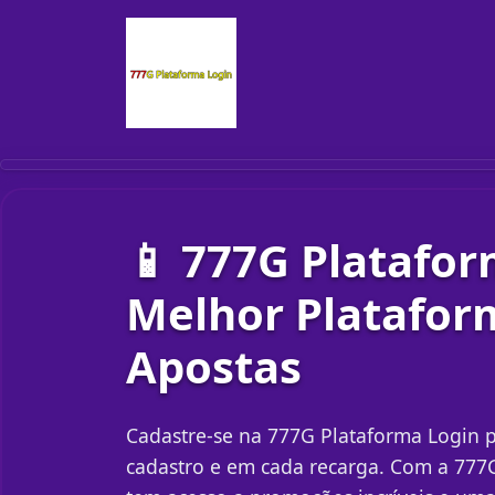
📱 777G Platafor
Melhor Platafor
Apostas
Cadastre-se na 777G Plataforma Login 
cadastro e em cada recarga. Com a 777