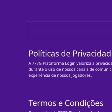
Políticas de Privacida
A 777G Plataforma Login valoriza a privaci
durante o uso de nossos canais de comunica
experiência de nossos jogadores.
Termos e Condições