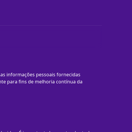
 as informações pessoais fornecidas
te para fins de melhoria contínua da