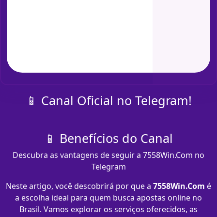
📱 Canal Oficial no Telegram!
📱 Benefícios do Canal
Descubra as vantagens de seguir a 7558Win.Com no
Telegram
Neste artigo, você descobrirá por que a
7558Win.Com
é
a escolha ideal para quem busca apostas online no
Brasil. Vamos explorar os serviços oferecidos, as