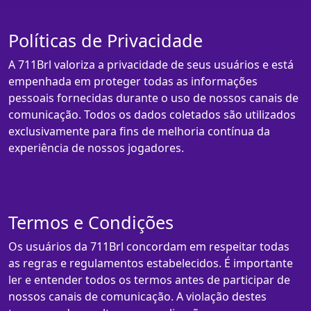
Políticas de Privacidade
A 711Brl valoriza a privacidade de seus usuários e está
empenhada em proteger todas as informações
pessoais fornecidas durante o uso de nossos canais de
comunicação. Todos os dados coletados são utilizados
exclusivamente para fins de melhoria contínua da
experiência de nossos jogadores.
Termos e Condições
Os usuários da 711Brl concordam em respeitar todas
as regras e regulamentos estabelecidos. É importante
ler e entender todos os termos antes de participar de
nossos canais de comunicação. A violação destes