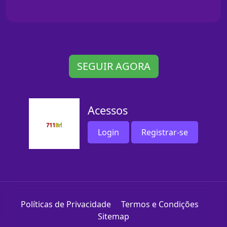
SEGUIR AGORA
Acessos
Login
Registrar-se
Políticas de Privacidade
Termos e Condições
Sitemap