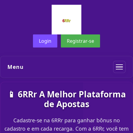
Login
Registrar-se
Menu
📱 6RRr A Melhor Plataforma
de Apostas
Cadastre-se na 6RRr para ganhar bônus no
cadastro e em cada recarga. Com a 6RRr, você tem