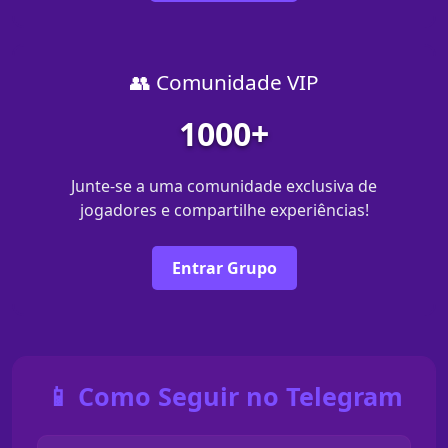
👥 Comunidade VIP
1000+
Junte-se a uma comunidade exclusiva de
jogadores e compartilhe experiências!
Entrar Grupo
📱 Como Seguir no Telegram