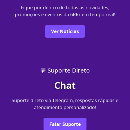
Fique por dentro de todas as novidades,
promoções e eventos da 6RRr em tempo real!
Ver Notícias
💬 Suporte Direto
Chat
Suporte direto via Telegram, respostas rápidas e
atendimento personalizado!
Falar Suporte