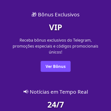
🎁 Bônus Exclusivos
VIP
Receba bônus exclusivos do Telegram,
promoções especiais e códigos promocionais
únicos!
Ver Bônus
📢 Notícias em Tempo Real
24/7