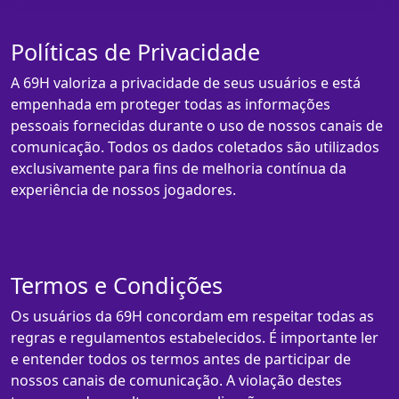
Políticas de Privacidade
A 69H valoriza a privacidade de seus usuários e está
empenhada em proteger todas as informações
pessoais fornecidas durante o uso de nossos canais de
comunicação. Todos os dados coletados são utilizados
exclusivamente para fins de melhoria contínua da
experiência de nossos jogadores.
Termos e Condições
Os usuários da 69H concordam em respeitar todas as
regras e regulamentos estabelecidos. É importante ler
e entender todos os termos antes de participar de
nossos canais de comunicação. A violação destes