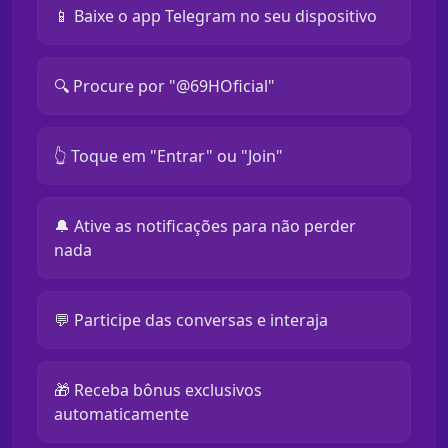
📱 Baixe o app Telegram no seu dispositivo
🔍 Procure por "@69HOficial"
👆 Toque em "Entrar" ou "Join"
🔔 Ative as notificações para não perder
nada
💬 Participe das conversas e interaja
🎁 Receba bônus exclusivos
automaticamente