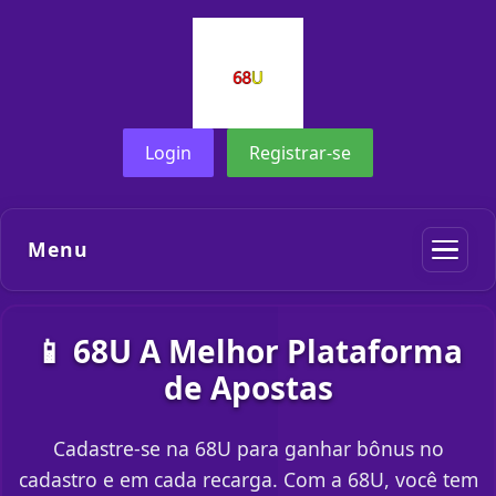
Login
Registrar-se
Menu
📱 68U A Melhor Plataforma
de Apostas
Cadastre-se na 68U para ganhar bônus no
cadastro e em cada recarga. Com a 68U, você tem