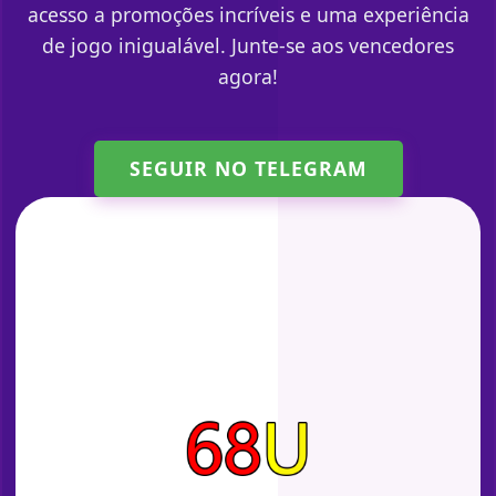
acesso a promoções incríveis e uma experiência
de jogo inigualável. Junte-se aos vencedores
agora!
SEGUIR NO TELEGRAM