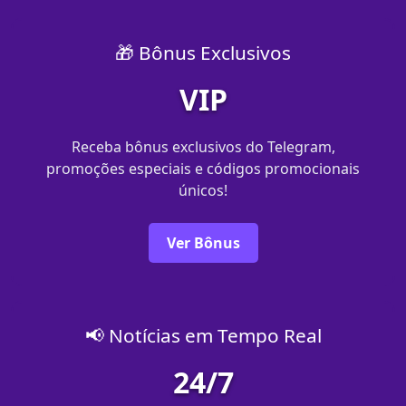
🎁 Bônus Exclusivos
VIP
Receba bônus exclusivos do Telegram,
promoções especiais e códigos promocionais
únicos!
Ver Bônus
📢 Notícias em Tempo Real
24/7