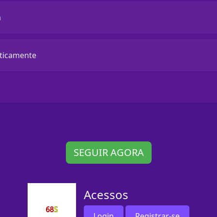
a
aticamente
SEGUIR AGORA
Acessos
Login
Registrar-se