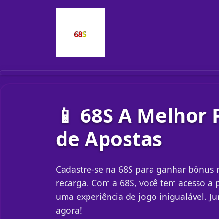
📱 68S A Melhor 
de Apostas
Cadastre-se na 68S para ganhar bônus 
recarga. Com a 68S, você tem acesso a 
uma experiência de jogo inigualável. J
agora!