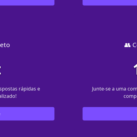
reto
👥 
t
espostas rápidas e
Junte-se a uma com
lizado!
compa
e