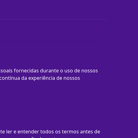
ssoais fornecidas durante o uso de nossos
 contínua da experiência de nossos
te ler e entender todos os termos antes de