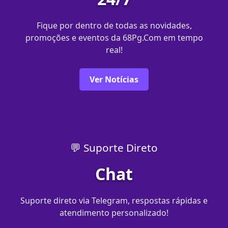
Fique por dentro de todas as novidades,
promoções e eventos da 68Pg.Com em tempo
real!
Ver Notícias
💬 Suporte Direto
Chat
Suporte direto via Telegram, respostas rápidas e
atendimento personalizado!