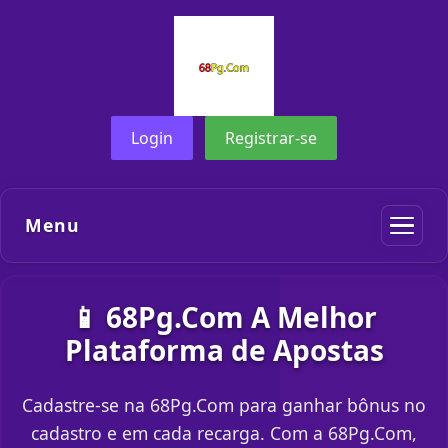
Login
Registrar-se
Menu
📱 68Pg.Com A Melhor
Plataforma de Apostas
Cadastre-se na 68Pg.Com para ganhar bônus no
cadastro e em cada recarga. Com a 68Pg.Com,