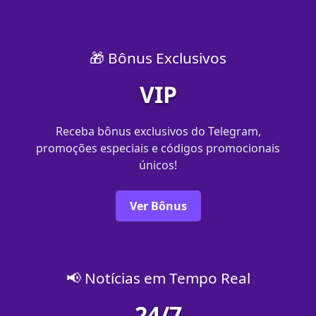
🎁 Bônus Exclusivos
VIP
Receba bônus exclusivos do Telegram,
promoções especiais e códigos promocionais
únicos!
Ver Bônus
📢 Notícias em Tempo Real
24/7