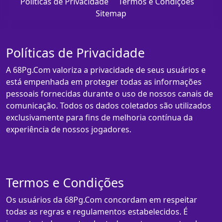
Políticas de Privacidade
Termos e Condições
Sitemap
Políticas de Privacidade
A 68Pg.Com valoriza a privacidade de seus usuários e
está empenhada em proteger todas as informações
pessoais fornecidas durante o uso de nossos canais de
comunicação. Todos os dados coletados são utilizados
exclusivamente para fins de melhoria contínua da
experiência de nossos jogadores.
Termos e Condições
Os usuários da 68Pg.Com concordam em respeitar
todas as regras e regulamentos estabelecidos. É