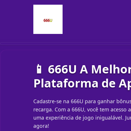
📱 666U A Melho
Plataforma de A
Cadastre-se na 666U para ganhar bônus
recarga. Com a 666U, você tem acesso a
uma experiência de jogo inigualável. J
agora!