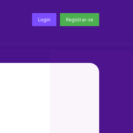
Login
Registrar-se