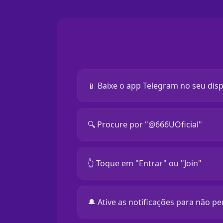
📱 Baixe o app Telegram no seu disp
🔍 Procure por "@666UOficial"
👆 Toque em "Entrar" ou "Join"
🔔 Ative as notificações para não p