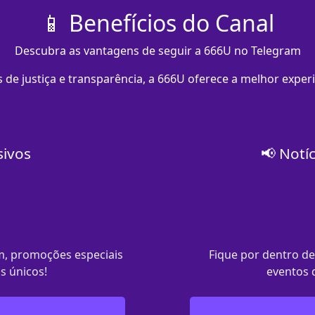
📱 Benefícios do Canal
Descubra as vantagens de seguir a 666U no Telegram
s de justiça e transparência, a 666U oferece a melhor exper
sivos
📢 Notí
m, promoções especiais
Fique por dentro d
s únicos!
eventos 