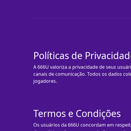
Políticas de Privacida
A 666U valoriza a privacidade de seus usuá
canais de comunicação. Todos os dados cole
jogadores.
Termos e Condições
Os usuários da 666U concordam em respeitar