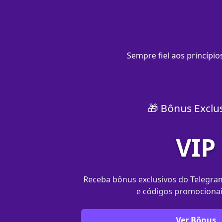
Sempre fiel aos princípio
🎁 Bônus Exclu
VIP
Receba bônus exclusivos do Telegra
e códigos promocionai
Ver Bônus