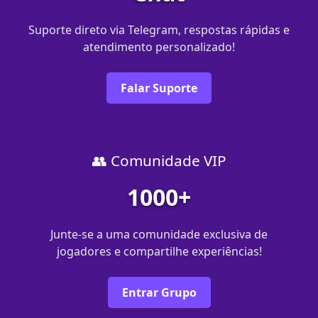
Suporte direto via Telegram, respostas rápidas e
atendimento personalizado!
Falar Suporte
👥 Comunidade VIP
1000+
Junte-se a uma comunidade exclusiva de
jogadores e compartilhe experiências!
Entrar Grupo