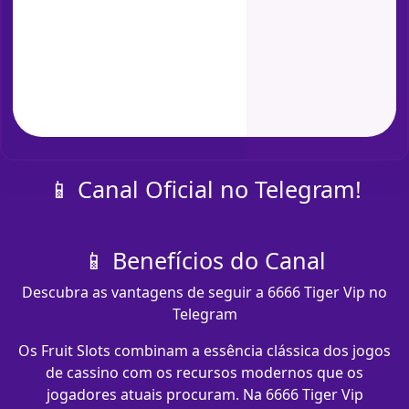
📱 Canal Oficial no Telegram!
📱 Benefícios do Canal
Descubra as vantagens de seguir a 6666 Tiger Vip no
Telegram
Os Fruit Slots combinam a essência clássica dos jogos
de cassino com os recursos modernos que os
jogadores atuais procuram. Na 6666 Tiger Vip