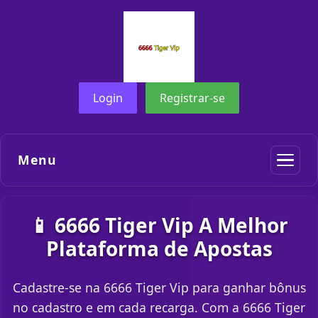
Login
Registrar-se
Menu
📱 6666 Tiger Vip A Melhor
Plataforma de Apostas
Cadastre-se na 6666 Tiger Vip para ganhar bônus
no cadastro e em cada recarga. Com a 6666 Tiger