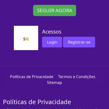
SEGUIR AGORA
Acessos
Login
Registrar-se
Políticas de Privacidade
Termos e Condições
Sitemap
Políticas de Privacidade