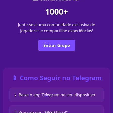
1000+
Junte-se a uma comunidade exclusiva de
jogadores e compartilhe experiências!
Entrar Grupo
📱 Como Seguir no Telegram
📱 Baixe o app Telegram no seu dispositivo
🔍 Procure por "@5XtOficial"