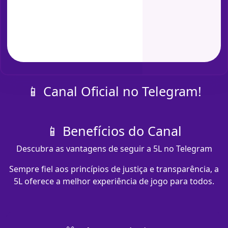
📱 Canal Oficial no Telegram!
📱 Benefícios do Canal
Descubra as vantagens de seguir a 5L no Telegram
Sempre fiel aos princípios de justiça e transparência, a
5L oferece a melhor experiência de jogo para todos.