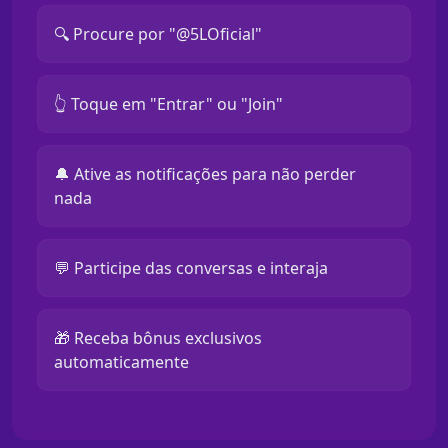
🔍 Procure por "@5LOficial"
👆 Toque em "Entrar" ou "Join"
🔔 Ative as notificações para não perder
nada
💬 Participe das conversas e interaja
🎁 Receba bônus exclusivos
automaticamente