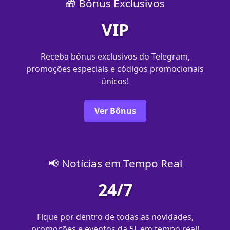
🎁 Bônus Exclusivos
VIP
Receba bônus exclusivos do Telegram,
promoções especiais e códigos promocionais
únicos!
Ver Bônus
📢 Notícias em Tempo Real
24/7
Fique por dentro de todas as novidades,
promoções e eventos da 5L em tempo real!