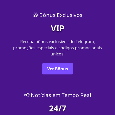
🎁 Bônus Exclusivos
VIP
Receba bônus exclusivos do Telegram,
promoções especiais e códigos promocionais
únicos!
Ver Bônus
📢 Notícias em Tempo Real
24/7