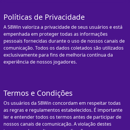
Políticas de Privacidade
A 58Win valoriza a privacidade de seus usuários e está
empenhada em proteger todas as informações
pessoais fornecidas durante o uso de nossos canais de
comunicação. Todos os dados coletados são utilizados
exclusivamente para fins de melhoria contínua da
experiência de nossos jogadores.
Termos e Condições
Os usuários da 58Win concordam em respeitar todas
as regras e regulamentos estabelecidos. É importante
ler e entender todos os termos antes de participar de
nossos canais de comunicação. A violação destes