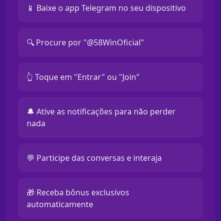
📱 Baixe o app Telegram no seu dispositivo
🔍 Procure por "@58WinOficial"
👆 Toque em "Entrar" ou "Join"
🔔 Ative as notificações para não perder
nada
💬 Participe das conversas e interaja
🎁 Receba bônus exclusivos
automaticamente