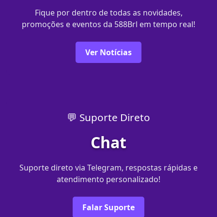
Fique por dentro de todas as novidades,
promoções e eventos da 588Brl em tempo real!
Ver Notícias
💬 Suporte Direto
Chat
Suporte direto via Telegram, respostas rápidas e
atendimento personalizado!
Falar Suporte