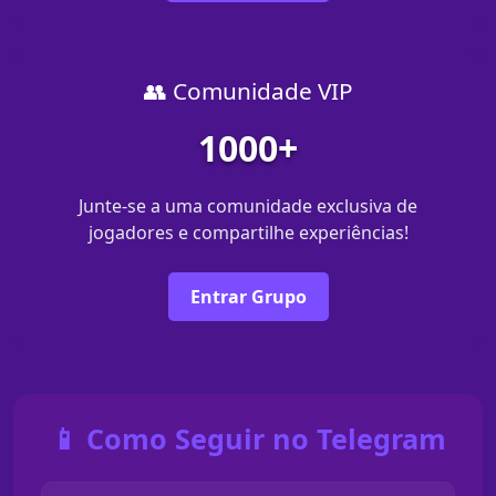
👥 Comunidade VIP
1000+
Junte-se a uma comunidade exclusiva de
jogadores e compartilhe experiências!
Entrar Grupo
📱 Como Seguir no Telegram