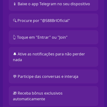
📱 Baixe o app Telegram no seu dispositivo
🔍 Procure por "@588BrlOficial"
👆 Toque em "Entrar" ou "Join"
🔔 Ative as notificações para não perder
nada
💬 Participe das conversas e interaja
🎁 Receba bônus exclusivos
automaticamente