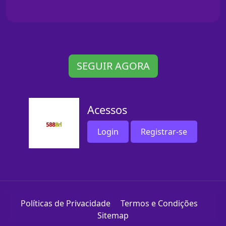
SEGUIR AGORA
Acessos
Login
Registrar-se
Políticas de Privacidade
Termos e Condições
Sitemap