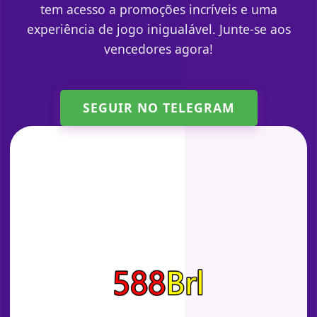
tem acesso a promoções incríveis e uma
experiência de jogo inigualável. Junte-se aos
vencedores agora!
SEGUIR NO TELEGRAM