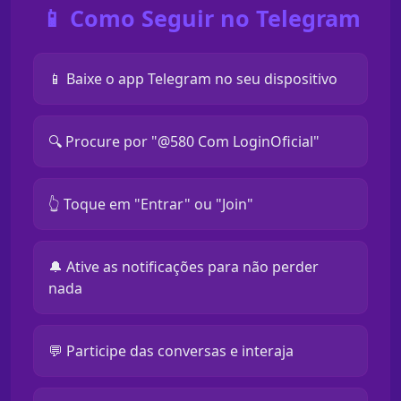
📱 Como Seguir no Telegram
📱 Baixe o app Telegram no seu dispositivo
🔍 Procure por "@580 Com LoginOficial"
👆 Toque em "Entrar" ou "Join"
🔔 Ative as notificações para não perder
nada
💬 Participe das conversas e interaja