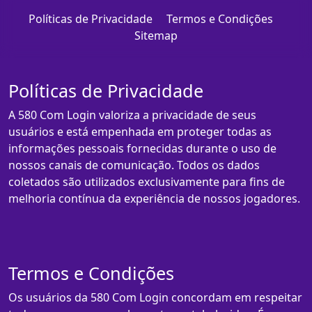
Políticas de Privacidade
Termos e Condições
Sitemap
Políticas de Privacidade
A 580 Com Login valoriza a privacidade de seus
usuários e está empenhada em proteger todas as
informações pessoais fornecidas durante o uso de
nossos canais de comunicação. Todos os dados
coletados são utilizados exclusivamente para fins de
melhoria contínua da experiência de nossos jogadores.
Termos e Condições
Os usuários da 580 Com Login concordam em respeitar