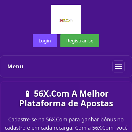
Login
Registrar-se
Menu
📱 56X.Com A Melhor
Plataforma de Apostas
Cadastre-se na 56X.Com para ganhar bônus no
cadastro e em cada recarga. Com a 56X.Com, você