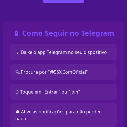
📱 Como Seguir no Telegram
📱 Baixe o app Telegram no seu dispositivo
🔍 Procure por "@56X.ComOficial"
👆 Toque em "Entrar" ou "Join"
🔔 Ative as notificações para não perder
nada