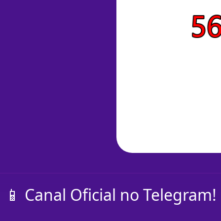
📱 Canal Oficial no Telegram!