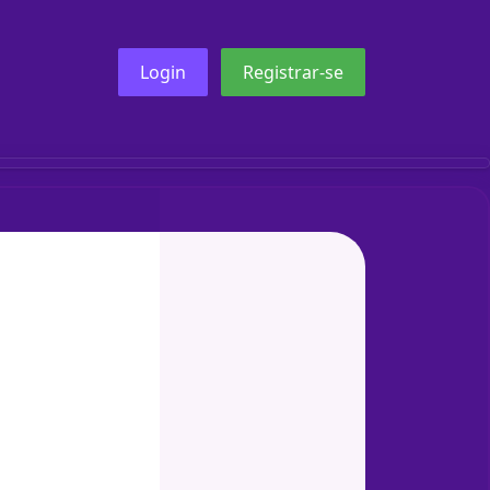
Login
Registrar-se