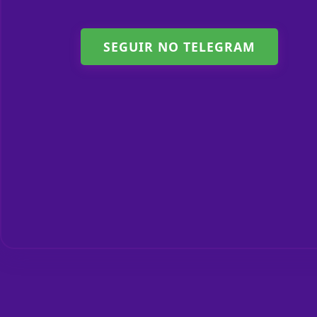
SEGUIR NO TELEGRAM