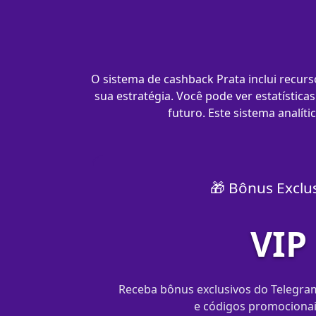
O sistema de cashback Prata inclui recu
sua estratégia. Você pode ver estatístic
futuro. Este sistema analít
🎁 Bônus Exclu
VIP
Receba bônus exclusivos do Telegra
e códigos promocionai