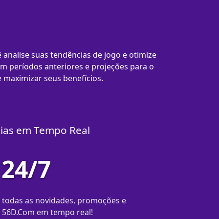
nalise suas tendências de jogo e otimize
om períodos anteriores e projeções para o
e maximizar seus benefícios.
cias em Tempo Real
24/7
e todas as novidades, promoções e
 56D.Com em tempo real!