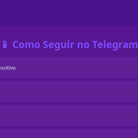
📱 Como Seguir no Telegram
ositivo