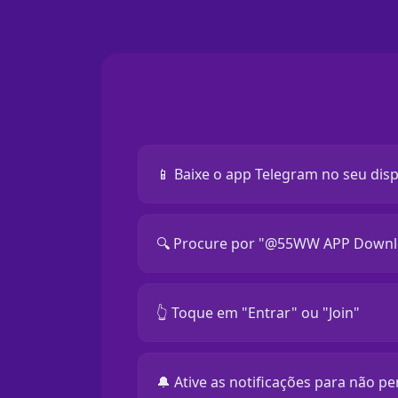
📱 Baixe o app Telegram no seu disp
🔍 Procure por "@55WW APP Downlo
👆 Toque em "Entrar" ou "Join"
🔔 Ative as notificações para não p