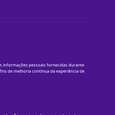
s informações pessoais fornecidas durante
fins de melhoria contínua da experiência de