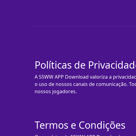
Políticas de Privacida
A 55WW APP Download valoriza a privacidad
o uso de nossos canais de comunicação. Tod
nossos jogadores.
Termos e Condições