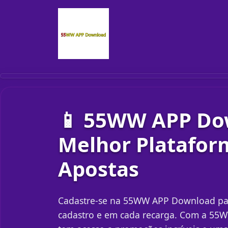
📱 55WW APP Do
Melhor Platafor
Apostas
Cadastre-se na 55WW APP Download pa
cadastro e em cada recarga. Com a 55