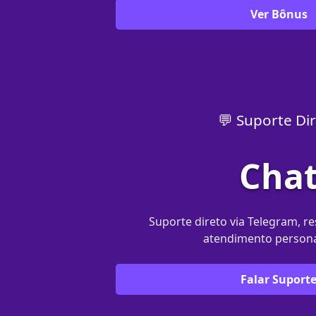
Ver Bônus
💬 Suporte Di
Cha
Suporte direto via Telegram, r
atendimento persona
Falar Suport