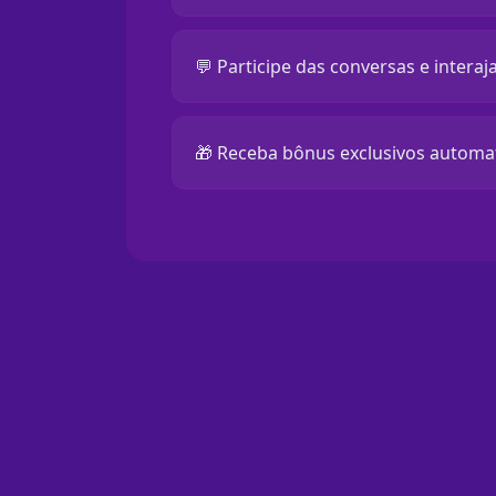
💬 Participe das conversas e interaj
🎁 Receba bônus exclusivos autom