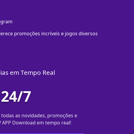
egram
rece promoções incríveis e jogos diversos
cias em Tempo Real
24/7
e todas as novidades, promoções e
 APP Download em tempo real!