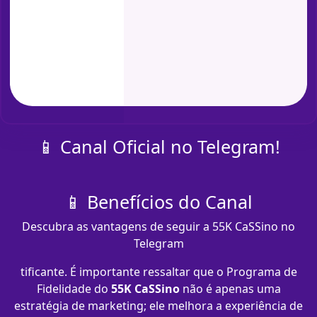
📱 Canal Oficial no Telegram!
📱 Benefícios do Canal
Descubra as vantagens de seguir a 55K CaSSino no
Telegram
tificante. É importante ressaltar que o Programa de
Fidelidade do
55K CaSSino
não é apenas uma
estratégia de marketing; ele melhora a experiência de