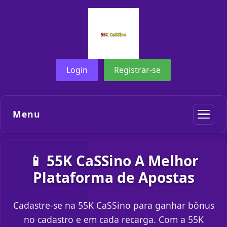
Login
Registrar-se
Menu
📱 55K CaSSino A Melhor
Plataforma de Apostas
Cadastre-se na 55K CaSSino para ganhar bônus
no cadastro e em cada recarga. Com a 55K