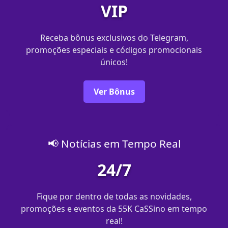
VIP
Receba bônus exclusivos do Telegram,
promoções especiais e códigos promocionais
únicos!
Ver Bônus
📢 Notícias em Tempo Real
24/7
Fique por dentro de todas as novidades,
promoções e eventos da 55K CaSSino em tempo
real!