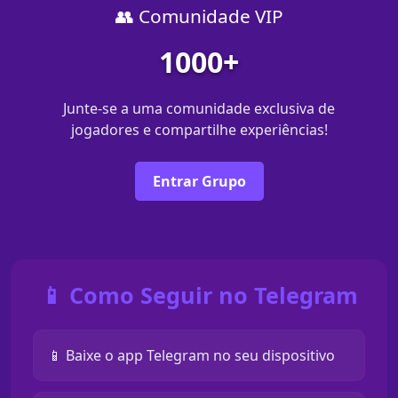
👥 Comunidade VIP
1000+
Junte-se a uma comunidade exclusiva de
jogadores e compartilhe experiências!
Entrar Grupo
📱 Como Seguir no Telegram
📱 Baixe o app Telegram no seu dispositivo