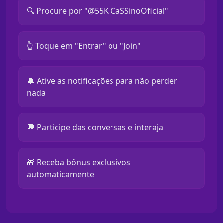
🔍 Procure por "@55K CaSSinoOficial"
👆 Toque em "Entrar" ou "Join"
🔔 Ative as notificações para não perder
nada
💬 Participe das conversas e interaja
🎁 Receba bônus exclusivos
automaticamente