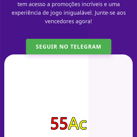
tem acesso a promoções incríveis e uma
experiência de jogo inigualável. Junte-se aos
vencedores agora!
SEGUIR NO TELEGRAM