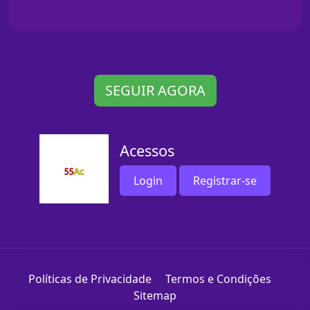
SEGUIR AGORA
Acessos
Login
Registrar-se
Políticas de Privacidade
Termos e Condições
Sitemap