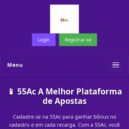
Login
Registrar-se
Menu
📱 55Ac A Melhor Plataforma
de Apostas
Cadastre-se na 55Ac para ganhar bônus no
cadastro e em cada recarga. Com a 55Ac, você