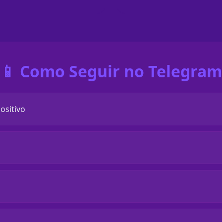
📱 Como Seguir no Telegram
ositivo