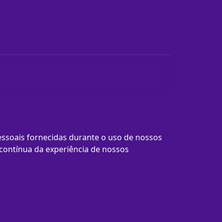
essoais fornecidas durante o uso de nossos
 contínua da experiência de nossos