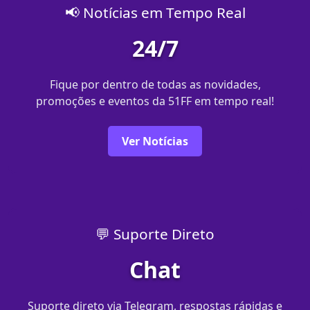
📢 Notícias em Tempo Real
24/7
Fique por dentro de todas as novidades,
promoções e eventos da 51FF em tempo real!
Ver Notícias
💬 Suporte Direto
Chat
Suporte direto via Telegram, respostas rápidas e