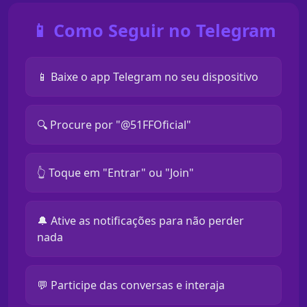
📱 Como Seguir no Telegram
📱 Baixe o app Telegram no seu dispositivo
🔍 Procure por "@51FFOficial"
👆 Toque em "Entrar" ou "Join"
🔔 Ative as notificações para não perder
nada
💬 Participe das conversas e interaja