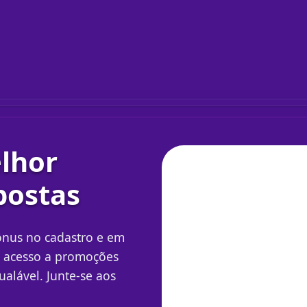
lhor
postas
ônus no cadastro e em
m acesso a promoções
ualável. Junte-se aos