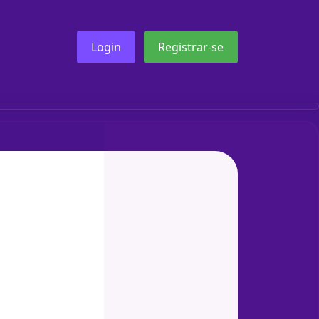
Login
Registrar-se