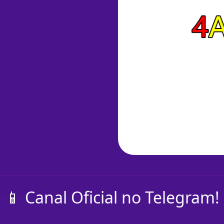
📱 Canal Oficial no Telegram!