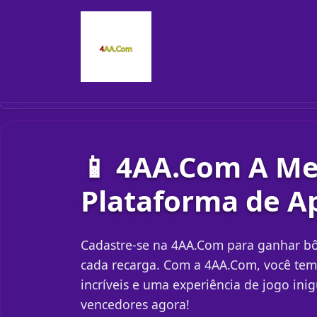
📱 4AA.Com A Me
Plataforma de A
Cadastre-se na 4AA.Com para ganhar b
cada recarga. Com a 4AA.Com, você te
incríveis e uma experiência de jogo inig
vencedores agora!