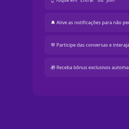
👆 Toque em "Entrar" ou "Join"
🔔 Ative as notificações para não p
💬 Participe das conversas e interaj
🎁 Receba bônus exclusivos autom