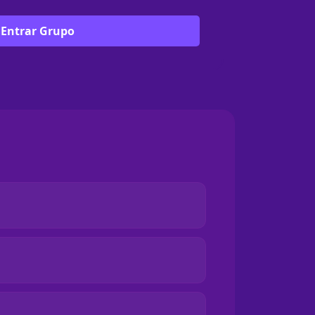
Entrar Grupo