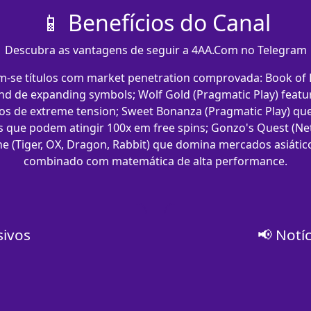
📱 Benefícios do Canal
Descubra as vantagens de seguir a 4AA.Com no Telegram
m-se títulos com market penetration comprovada: Book of D
nd de expanding symbols; Wolf Gold (Pragmatic Play) featuri
 de extreme tension; Sweet Bonanza (Pragmatic Play) que
s que podem atingir 100x em free spins; Gonzo's Quest (Ne
une (Tiger, OX, Dragon, Rabbit) que domina mercados asiátic
combinado com matemática de alta performance.
sivos
📢 Notí