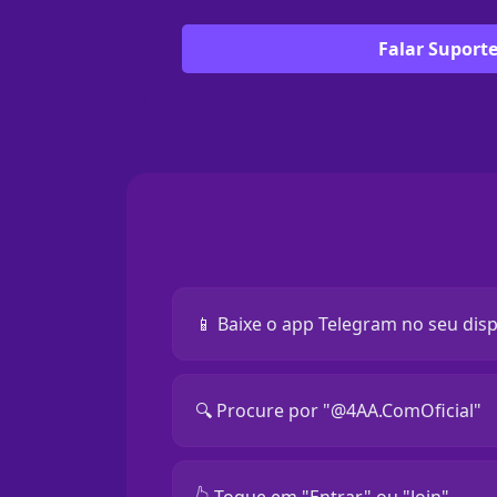
Falar Suport
📱 Baixe o app Telegram no seu disp
🔍 Procure por "@4AA.ComOficial"