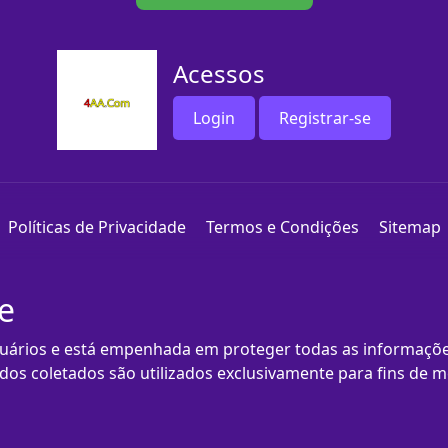
Acessos
Login
Registrar-se
Políticas de Privacidade
Termos e Condições
Sitemap
de
usuários e está empenhada em proteger todas as informaçõe
os coletados são utilizados exclusivamente para fins de m