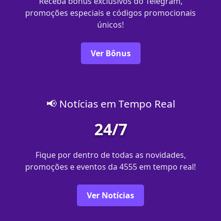
Receba bônus exclusivos do Telegram,
promoções especiais e códigos promocionais
únicos!
Ver Bônus
📢 Notícias em Tempo Real
24/7
Fique por dentro de todas as novidades,
promoções e eventos da 4555 em tempo real!
Ver Notícias