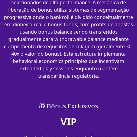
selecionados de alta performance. A mecânica de
liberação de bônus utiliza sistemas de segmentação
progressiva onde o bankroll é dividido conceitualmente
em dinheiro real e bonus funds, com profits de apostas
usando bonus balance sendo transferidos
gradualmente para withdrawable balance mediante
cumprimento de requisitos de rolagem (geralmente 30-
40x o valor do bônus). Esta estrutura implementa
behavioral economics principles que incentivam
extended play sessions enquanto mantêm
transparência regulatória.
🎁 Bônus Exclusivos
VIP