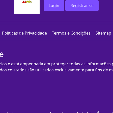
Login
Registrar-se
Políticas de Privacidade
Termos e Condições
Sitemap
de
ários e está empenhada em proteger todas as informações 
os coletados são utilizados exclusivamente para fins de m