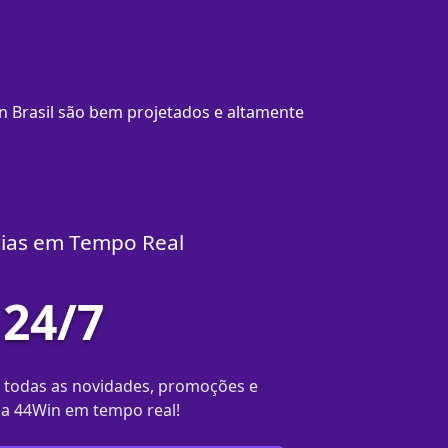
in Brasil são bem projetados e altamente
cias em Tempo Real
24/7
e todas as novidades, promoções e
a 44Win em tempo real!