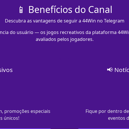
📱 Benefícios do Canal
Descubra as vantagens de seguir a 44Win no Telegram
ência do usuário — os jogos recreativos da plataforma 44W
avaliados pelos jogadores.
sivos
📢 Notí
m, promoções especiais
Fique por dentro d
s únicos!
eventos d