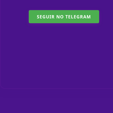
SEGUIR NO TELEGRAM