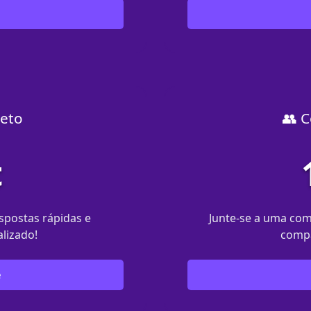
reto
👥 
t
espostas rápidas e
Junte-se a uma com
lizado!
compa
e