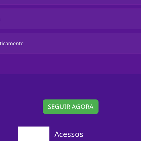
a
aticamente
SEGUIR AGORA
Acessos