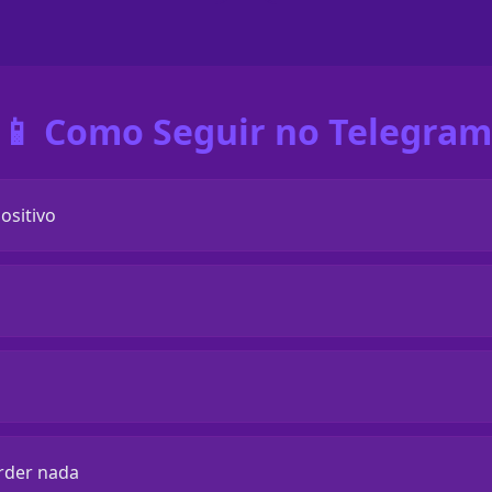
📱 Como Seguir no Telegram
ositivo
erder nada