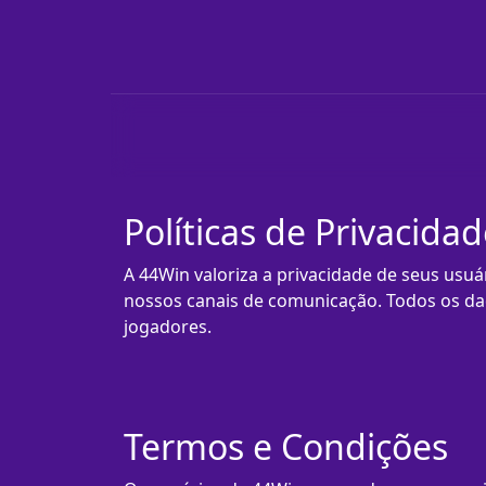
Políticas de Privacida
A 44Win valoriza a privacidade de seus usu
nossos canais de comunicação. Todos os dad
jogadores.
Termos e Condições