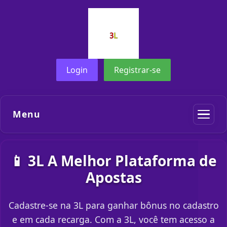
Login
Registrar-se
Menu
📱 3L A Melhor Plataforma de
Apostas
Cadastre-se na 3L para ganhar bônus no cadastro
e em cada recarga. Com a 3L, você tem acesso a