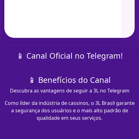
📱 Canal Oficial no Telegram!
📱 Benefícios do Canal
Descubra as vantagens de seguir a 3L no Telegram
Como líder da indústria de cassinos, o 3L Brasil garante
a segurança dos usuários e o mais alto padrão de
qualidade em seus serviços.