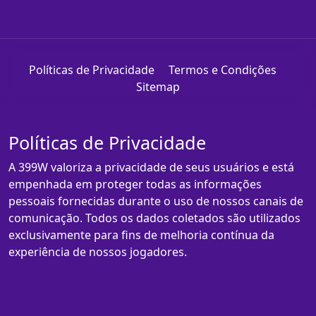
Políticas de Privacidade
Termos e Condições
Sitemap
Políticas de Privacidade
A 399W valoriza a privacidade de seus usuários e está
empenhada em proteger todas as informações
pessoais fornecidas durante o uso de nossos canais de
comunicação. Todos os dados coletados são utilizados
exclusivamente para fins de melhoria contínua da
experiência de nossos jogadores.