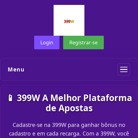
Login
Registrar-se
Menu
📱 399W A Melhor Plataforma
de Apostas
Cadastre-se na 399W para ganhar bônus no
cadastro e em cada recarga. Com a 399W, você