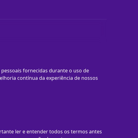
 pessoais fornecidas durante o uso de
elhoria contínua da experiência de nossos
tante ler e entender todos os termos antes