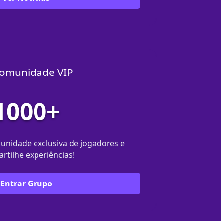
Comunidade VIP
1000+
unidade exclusiva de jogadores e
rtilhe experiências!
Entrar Grupo