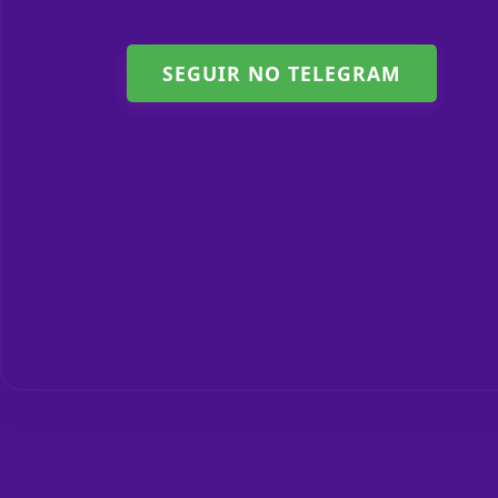
SEGUIR NO TELEGRAM