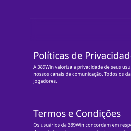
Políticas de Privacida
A 389Win valoriza a privacidade de seus us
nossos canais de comunicação. Todos os dad
jogadores.
Termos e Condições
Os usuários da 389Win concordam em respeit