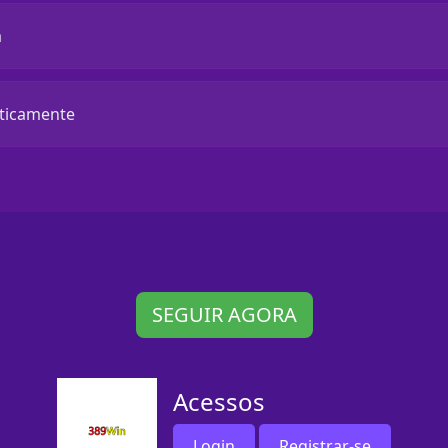
a
aticamente
SEGUIR AGORA
Acessos
Login
Registrar-se