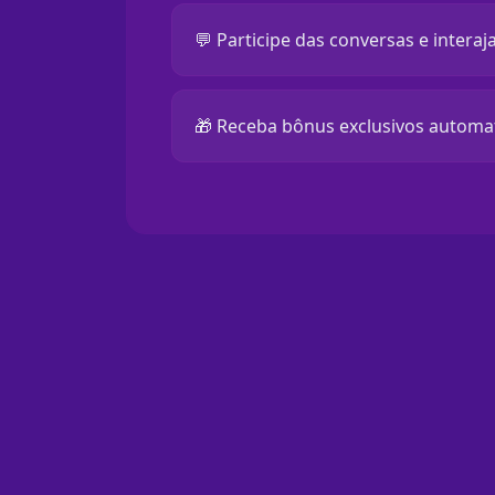
💬 Participe das conversas e interaj
🎁 Receba bônus exclusivos autom