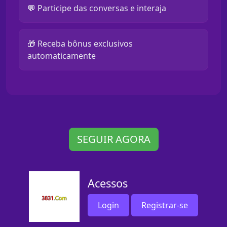
💬 Participe das conversas e interaja
🎁 Receba bônus exclusivos
automaticamente
SEGUIR AGORA
Acessos
Login
Registrar-se