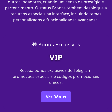
outros jogadores, criando um senso de prestígio e
pertencimento. O status Bronze também desbloqueia
recursos especiais na interface, incluindo temas
personalizados e funcionalidades avançadas.
🎁 Bônus Exclusivos
VIP
Receba bônus exclusivos do Telegram,
promoções especiais e códigos promocionais
únicos!
Ver Bônus