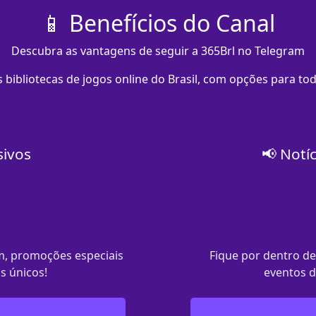
📱 Benefícios do Canal
Descubra as vantagens de seguir a 365Brl no Telegram
ibliotecas de jogos online do Brasil, com opções para tod
sivos
📢 Notí
m, promoções especiais
Fique por dentro d
s únicos!
eventos d