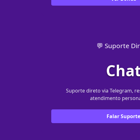
💬 Suporte Di
Cha
Suporte direto via Telegram, r
atendimento persona
Falar Suport