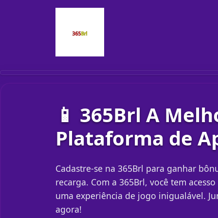
📱 365Brl A Melh
Plataforma de A
Cadastre-se na 365Brl para ganhar bôn
recarga. Com a 365Brl, você tem acesso 
uma experiência de jogo inigualável. J
agora!