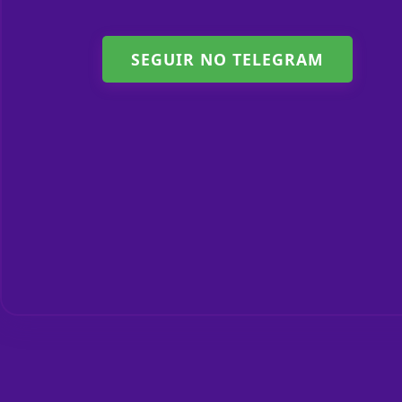
SEGUIR NO TELEGRAM