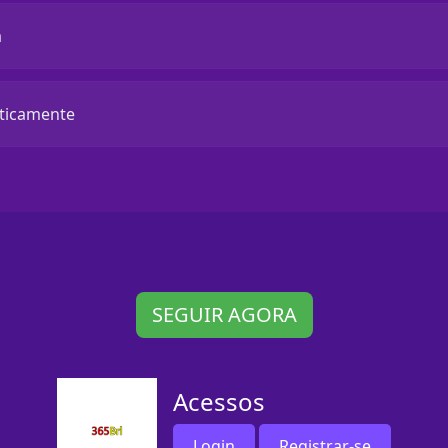
a
aticamente
SEGUIR AGORA
Acessos
Login
Registrar-se