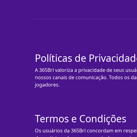
Políticas de Privacida
A 365Brl valoriza a privacidade de seus us
nossos canais de comunicação. Todos os dad
jogadores.
Termos e Condições
Os usuários da 365Brl concordam em respeit