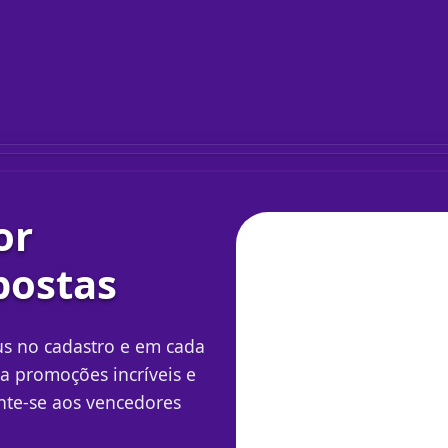
or
postas
us no cadastro e em cada
a promoções incríveis e
unte-se aos vencedores