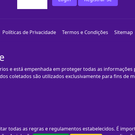
Políticas de Privacidade
Termos e Condições
Sitemap
de
uários e está empenhada em proteger todas as informações 
os coletados são utilizados exclusivamente para fins de m
ar todas as regras e regulamentos estabelecidos. É import