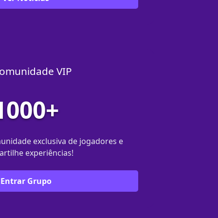
Comunidade VIP
1000+
unidade exclusiva de jogadores e
rtilhe experiências!
Entrar Grupo