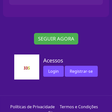
SEGUIR AGORA
Acessos
Login
Registrar-se
Políticas de Privacidade
Termos e Condições