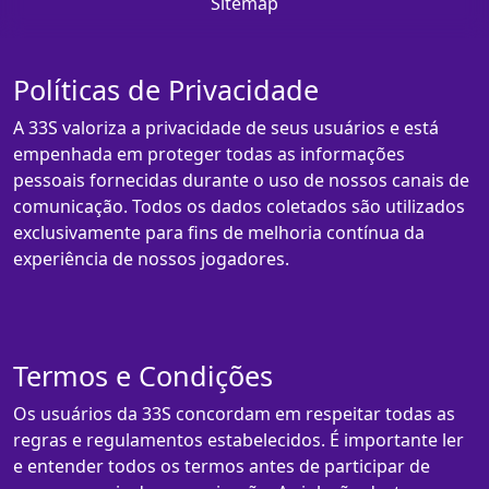
Sitemap
Políticas de Privacidade
A 33S valoriza a privacidade de seus usuários e está
empenhada em proteger todas as informações
pessoais fornecidas durante o uso de nossos canais de
comunicação. Todos os dados coletados são utilizados
exclusivamente para fins de melhoria contínua da
experiência de nossos jogadores.
Termos e Condições
Os usuários da 33S concordam em respeitar todas as
regras e regulamentos estabelecidos. É importante ler
e entender todos os termos antes de participar de