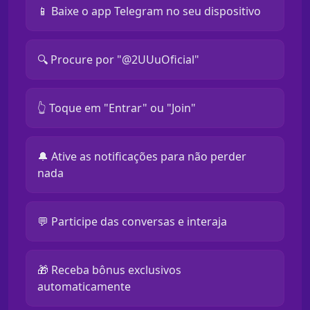
📱 Baixe o app Telegram no seu dispositivo
🔍 Procure por "@2UUuOficial"
👆 Toque em "Entrar" ou "Join"
🔔 Ative as notificações para não perder
nada
💬 Participe das conversas e interaja
🎁 Receba bônus exclusivos
automaticamente