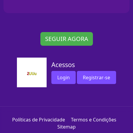
SEGUIR AGORA
Acessos
Login
Registrar-se
Políticas de Privacidade
Termos e Condições
Sitemap