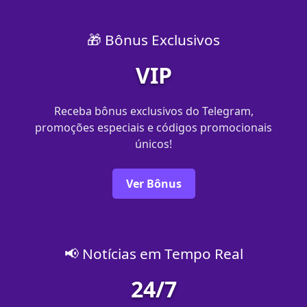
🎁 Bônus Exclusivos
VIP
Receba bônus exclusivos do Telegram,
promoções especiais e códigos promocionais
únicos!
Ver Bônus
📢 Notícias em Tempo Real
24/7