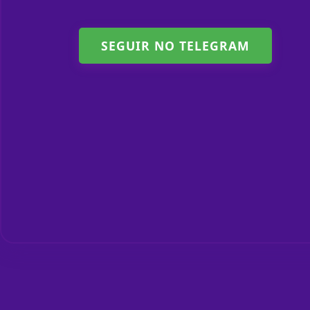
SEGUIR NO TELEGRAM