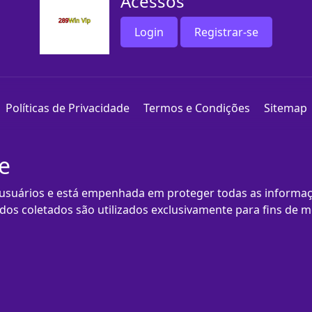
Acessos
Login
Registrar-se
Políticas de Privacidade
Termos e Condições
Sitemap
de
s usuários e está empenhada em proteger todas as informa
os coletados são utilizados exclusivamente para fins de m