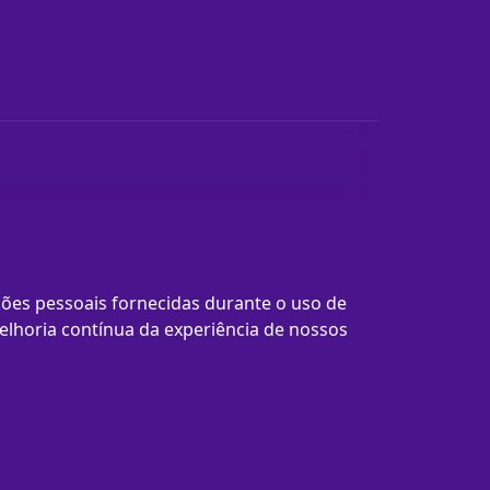
ções pessoais fornecidas durante o uso de
elhoria contínua da experiência de nossos