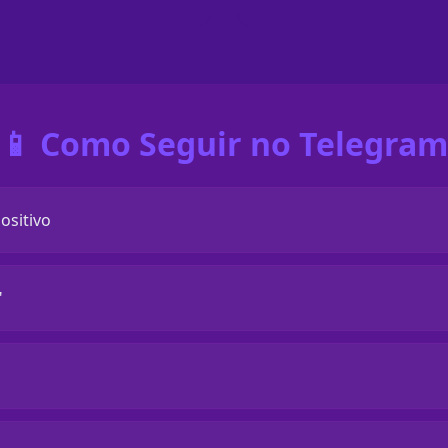
📱 Como Seguir no Telegram
ositivo
"