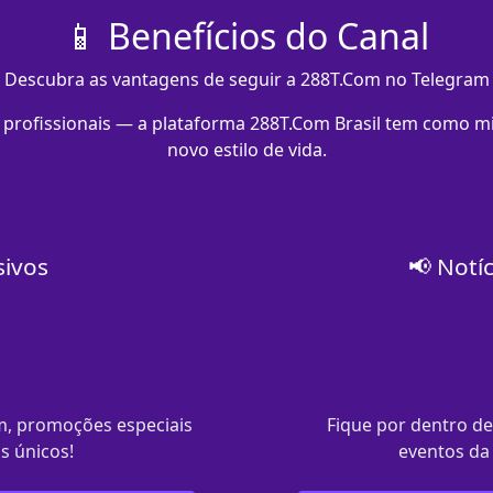
📱 Benefícios do Canal
Descubra as vantagens de seguir a 288T.Com no Telegram
s profissionais — a plataforma 288T.Com Brasil tem como 
novo estilo de vida.
sivos
📢 Notí
m, promoções especiais
Fique por dentro d
s únicos!
eventos da