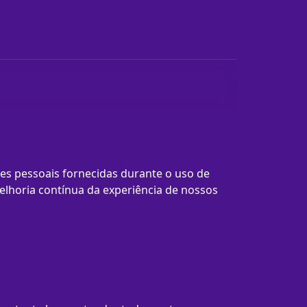
es pessoais fornecidas durante o uso de
elhoria contínua da experiência de nossos