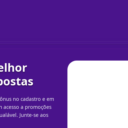
elhor
postas
ônus no cadastro e em
m acesso a promoções
ualável. Junte-se aos