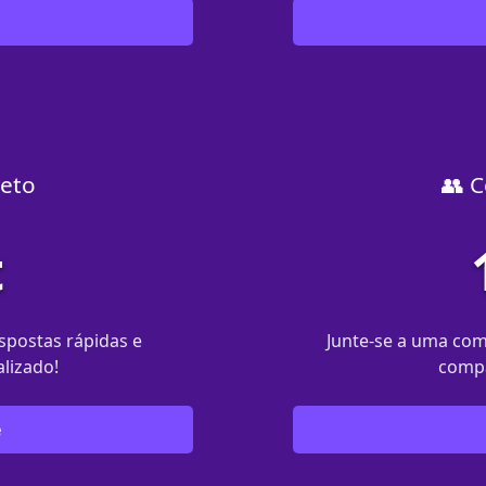
reto
👥 
t
espostas rápidas e
Junte-se a uma com
lizado!
compa
e